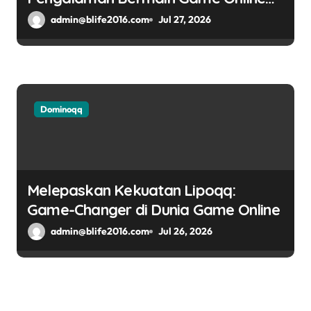
Terbaik
admin@blife2016.com
Jul 27, 2026
Dominoqq
Melepaskan Kekuatan Lipoqq:
Game-Changer di Dunia Game Online
admin@blife2016.com
Jul 26, 2026