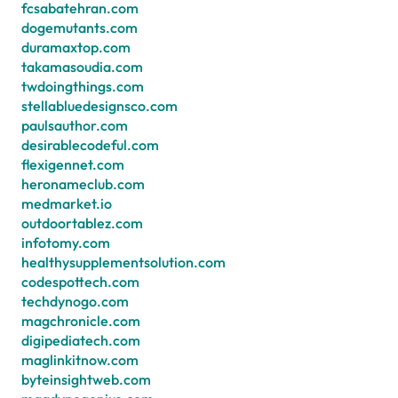
fcsabatehran.com
dogemutants.com
duramaxtop.com
takamasoudia.com
twdoingthings.com
stellabluedesignsco.com
paulsauthor.com
desirablecodeful.com
flexigennet.com
heronameclub.com
medmarket.io
outdoortablez.com
infotomy.com
healthysupplementsolution.com
codespottech.com
techdynogo.com
magchronicle.com
digipediatech.com
maglinkitnow.com
byteinsightweb.com