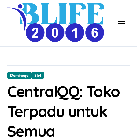
Skip
to
content
Dominoqq
Slot
CentralQQ: Toko
Terpadu untuk
Semua