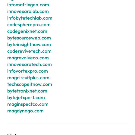
infomatrixgen.com
innovexarolab.com
infobytetechlab.com
codespherepro.com
codegenixnet.com
bytesourceweb.com
byteinsightnow.com
coderevivetech.com
magrevolveco.com
innovexarotech.com
infovortexpro.com
magcircuitplus.com
techscopeitnow.com
bytetronixnet.com
bytejetxpert.com
maginspectco.com
magdynogo.com