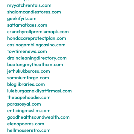
myyatchrentals.com
shalomcandlestores.com
geekifyit.com
sattamatkaes.com
crunchyrollpremiumapk.com
hondacareprotectplan.com
casinogamblingcasino.com
towtimenews.com
draincleaningdirectory.com
baotangmythuathcm.com
jethukukburosu.com
somniumforge.com
bloglibraries.com
luleburgaznakliyatfirmasi.com
thebapehoodie.com
parasosyal.com
enticingmuslim.com
goodhealthsoundwealth.com
elenapoems.com
hellmouseretro.com