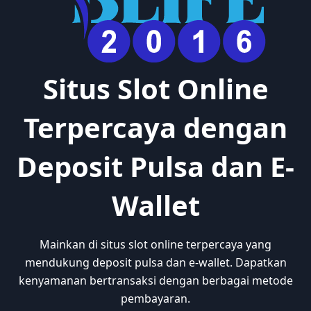
Situs Slot Online
Terpercaya dengan
Deposit Pulsa dan E-
Wallet
Mainkan di situs slot online terpercaya yang
mendukung deposit pulsa dan e-wallet. Dapatkan
kenyamanan bertransaksi dengan berbagai metode
pembayaran.