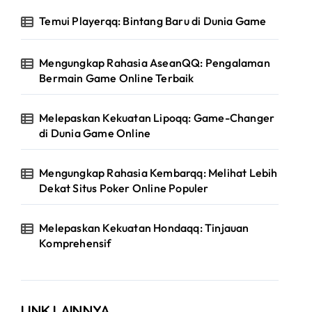
Temui Playerqq: Bintang Baru di Dunia Game
Mengungkap Rahasia AseanQQ: Pengalaman
Bermain Game Online Terbaik
Melepaskan Kekuatan Lipoqq: Game-Changer
di Dunia Game Online
Mengungkap Rahasia Kembarqq: Melihat Lebih
Dekat Situs Poker Online Populer
Melepaskan Kekuatan Hondaqq: Tinjauan
Komprehensif
LINK LAINNYA