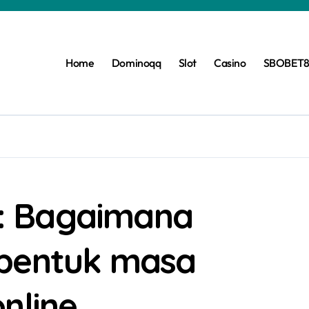
Home
Dominoqq
Slot
Casino
SBOBET8
: Bagaimana
mbentuk masa
nline