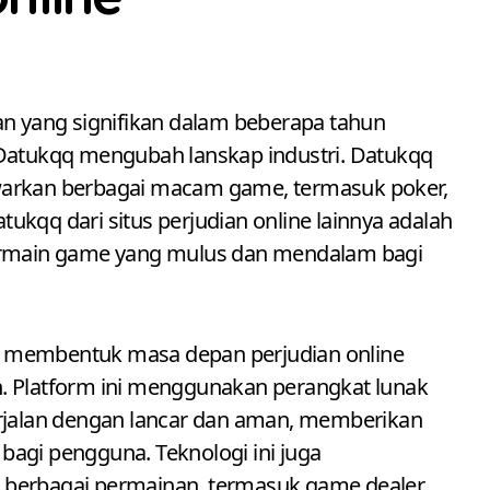
an yang signifikan dalam beberapa tahun
 Datukqq mengubah lanskap industri. Datukqq
warkan berbagai macam game, termasuk poker,
ukqq dari situs perjudian online lainnya adalah
rmain game yang mulus dan mendalam bagi
h membentuk masa depan perjudian online
h. Platform ini menggunakan perangkat lunak
jalan dengan lancar dan aman, memberikan
bagi pengguna. Teknologi ini juga
erbagai permainan, termasuk game dealer