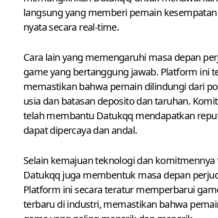
langsung yang memberi pemain kesempatan u
nyata secara real-time.
Cara lain yang memengaruhi masa depan perj
game yang bertanggung jawab. Platform ini t
memastikan bahwa pemain dilindungi dari pot
usia dan batasan deposito dan taruhan. Kom
telah membantu Datukqq mendapatkan reputas
dapat dipercaya dan andal.
Selain kemajuan teknologi dan komitmennya
Datukqq juga membentuk masa depan perjudia
Platform ini secara teratur memperbarui game
terbaru di industri, memastikan bahwa pemai