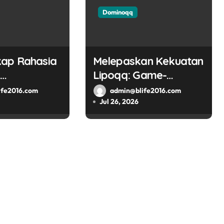
Dominoqq
ap Rahasia
Melepaskan Kekuatan
Lipoqq: Game-
an Bermain
Changer di Dunia
ife2016.com
admin@blife2016.com
ne Terbaik
Game Online
Jul 26, 2026