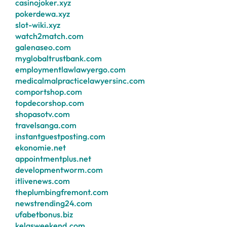
casinojoker.xyz
pokerdewa.xyz
slot-wiki.xyz
watch2match.com
galenaseo.com
myglobaltrustbank.com
employmentlawlawyergo.com
medicalmalpracticelawyersinc.com
comportshop.com
topdecorshop.com
shopasotv.com
travelsanga.com
instantguestposting.com
ekonomie.net
appointmentplus.net
developmentworm.com
itlivenews.com
theplumbingfremont.com
newstrending24.com
ufabetbonus.biz
kelasweekend.com