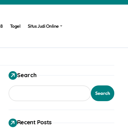
8
Togel
Situs Judi Online
Search
Search
Recent Posts