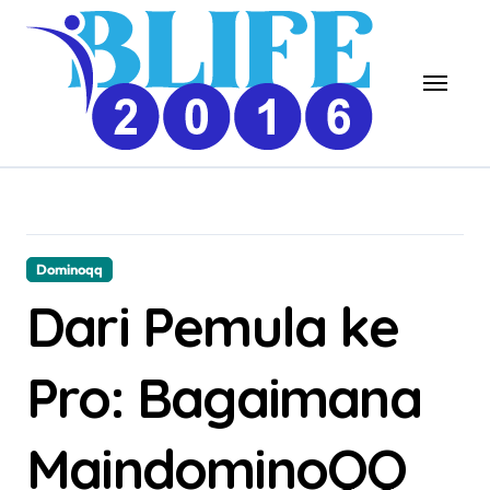
Skip
to
content
Dominoqq
Dari Pemula ke
Pro: Bagaimana
MaindominoQQ