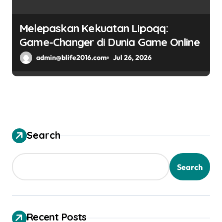
Melepaskan Kekuatan Lipoqq:
Game-Changer di Dunia Game Online
admin@blife2016.com
Jul 26, 2026
Search
Search
Recent Posts