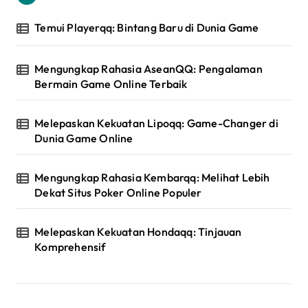
Temui Playerqq: Bintang Baru di Dunia Game
Mengungkap Rahasia AseanQQ: Pengalaman
Bermain Game Online Terbaik
Melepaskan Kekuatan Lipoqq: Game-Changer di
Dunia Game Online
Mengungkap Rahasia Kembarqq: Melihat Lebih
Dekat Situs Poker Online Populer
Melepaskan Kekuatan Hondaqq: Tinjauan
Komprehensif