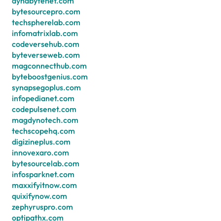
dynabytenet.com
bytesourcepro.com
techspherelab.com
infomatrixlab.com
codeversehub.com
byteverseweb.com
magconnecthub.com
byteboostgenius.com
synapsegoplus.com
infopedianet.com
codepulsenet.com
magdynotech.com
techscopehq.com
digizineplus.com
innovexaro.com
bytesourcelab.com
infosparknet.com
maxxifyitnow.com
quixifynow.com
zephyruspro.com
optipathx.com