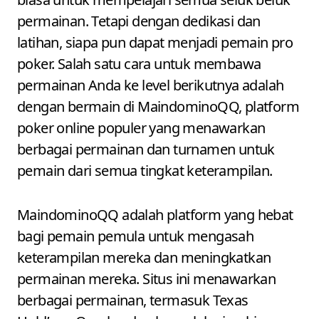
permainan. Tetapi dengan dedikasi dan
latihan, siapa pun dapat menjadi pemain pro
poker. Salah satu cara untuk membawa
permainan Anda ke level berikutnya adalah
dengan bermain di MaindominoQQ, platform
poker online populer yang menawarkan
berbagai permainan dan turnamen untuk
pemain dari semua tingkat keterampilan.
MaindominoQQ adalah platform yang hebat
bagi pemain pemula untuk mengasah
keterampilan mereka dan meningkatkan
permainan mereka. Situs ini menawarkan
berbagai permainan, termasuk Texas