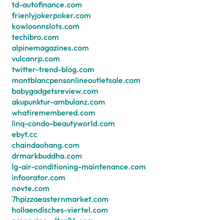
td-autofinance.com
frienlyjokerpoker.com
kowloonnslots.com
techibro.com
alpinemagazines.com
vulcanrp.com
twitter-trend-blog.com
montblancpensonlineoutletsale.com
babygadgetsreview.com
akupunktur-ambulanz.com
whatiremembered.com
linq-condo-beautyworld.com
ebyt.cc
chaindaohang.com
drmarkbuddha.com
lg-air-conditioning-maintenance.com
infoorator.com
novte.com
7hpizzaeasternmarket.com
hollaendisches-viertel.com