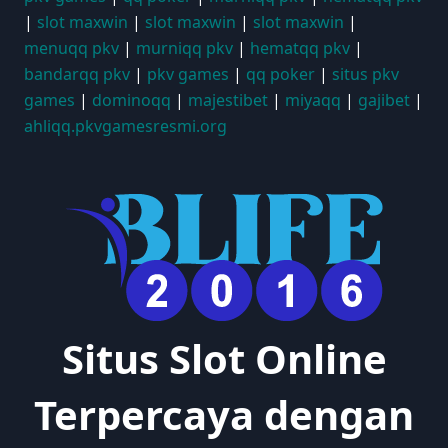
|
slot maxwin
|
slot maxwin
|
slot maxwin
|
menuqq pkv
|
murniqq pkv
|
hematqq pkv
|
bandarqq pkv
|
pkv games
|
qq poker
|
situs pkv
games
|
dominoqq
|
majestibet
|
miyaqq
|
gajibet
|
ahliqq.pkvgamesresmi.org
Situs Slot Online
Terpercaya dengan