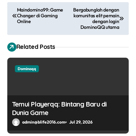
P
Maindomino99: Game
Bergabunglah dengan
Changer di Gaming
komunitas elit pemain
o
Online
dengan login
DominoQQ utama
s
t
Related Posts
n
a
Dominoqq
v
i
Temui Playerqq: Bintang Baru di
g
Dunia Game
a
admin@blife2016.com
Jul 29, 2026
t