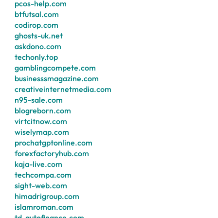
pcos-help.com
btfutsal.com
codirop.com
ghosts-uk.net
askdono.com
techonly.top
gamblingcompete.com
businesssmagazine.com
creativeinternetmedia.com
n95-sale.com
blogreborn.com
virtcitnow.com
wiselymap.com
prochatgptonline.com
forexfactoryhub.com
kaja-live.com
techcompa.com
sight-web.com
himadrigroup.com
islamroman.com
td-autofinance.com