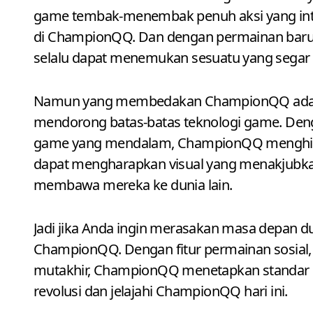
game tembak-menembak penuh aksi yang inten
di ChampionQQ. Dan dengan permainan baru 
selalu dapat menemukan sesuatu yang segar
Namun yang membedakan ChampionQQ adala
mendorong batas-batas teknologi game. Den
game yang mendalam, ChampionQQ menghidu
dapat mengharapkan visual yang menakjubkan,
membawa mereka ke dunia lain.
Jadi jika Anda ingin merasakan masa depan 
ChampionQQ. Dengan fitur permainan sosial,
mutakhir, ChampionQQ menetapkan standar 
revolusi dan jelajahi ChampionQQ hari ini.