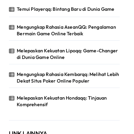
Temui Playerqq: Bintang Baru di Dunia Game
Mengungkap Rahasia AseanQQ: Pengalaman
Bermain Game Online Terbaik
Melepaskan Kekuatan Lipoqq: Game-Changer
di Dunia Game Online
Mengungkap Rahasia Kembarqq: Melihat Lebih
Dekat Situs Poker Online Populer
Melepaskan Kekuatan Hondaqq: Tinjauan
Komprehensif
LINK LAINNYA