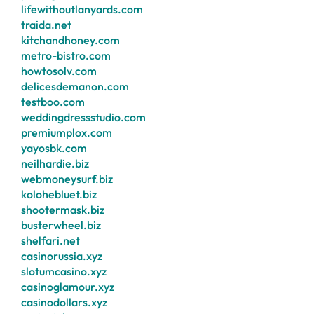
lifewithoutlanyards.com
traida.net
kitchandhoney.com
metro-bistro.com
howtosolv.com
delicesdemanon.com
testboo.com
weddingdressstudio.com
premiumplox.com
yayosbk.com
neilhardie.biz
webmoneysurf.biz
kolohebluet.biz
shootermask.biz
busterwheel.biz
shelfari.net
casinorussia.xyz
slotumcasino.xyz
casinoglamour.xyz
casinodollars.xyz