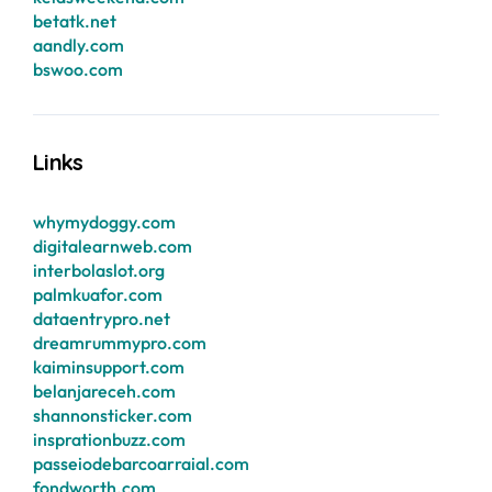
betatk.net
aandly.com
bswoo.com
Links
whymydoggy.com
digitalearnweb.com
interbolaslot.org
palmkuafor.com
dataentrypro.net
dreamrummypro.com
kaiminsupport.com
belanjareceh.com
shannonsticker.com
insprationbuzz.com
passeiodebarcoarraial.com
fondworth.com