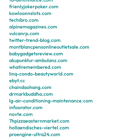
frienlyjokerpoker.com
kowloonnslots.com
techibro.com
alpinemagazines.com
vulcanrp.com
twitter-trend-blog.com
montblancpensonlineoutletsale.com
babygadgetsreview.com
akupunktur-ambulanz.com
whatiremembered.com
linq-condo-beautyworld.com
ebyt.cc
chaindaohang.com
drmarkbuddha.com
lg-air-conditioning-maintenance.com
infoorator.com
novte.com
7hpizzaeasternmarket.com
hollaendisches-viertel.com
proengine-ultra24.com