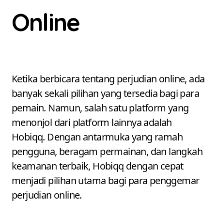
Online
Ketika berbicara tentang perjudian online, ada
banyak sekali pilihan yang tersedia bagi para
pemain. Namun, salah satu platform yang
menonjol dari platform lainnya adalah
Hobiqq. Dengan antarmuka yang ramah
pengguna, beragam permainan, dan langkah
keamanan terbaik, Hobiqq dengan cepat
menjadi pilihan utama bagi para penggemar
perjudian online.