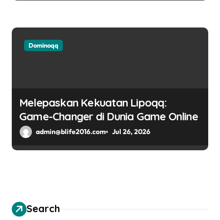
Dominoqq
Melepaskan Kekuatan Lipoqq:
Game-Changer di Dunia Game Online
admin@blife2016.com
Jul 26, 2026
Search