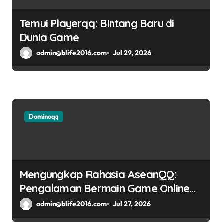
g
Temui Playerqq: Bintang Baru di
a
Dunia Game
admin@blife2016.com
Jul 29, 2026
t
i
o
n
Dominoqq
Mengungkap Rahasia AseanQQ:
Pengalaman Bermain Game Online
Terbaik
admin@blife2016.com
Jul 27, 2026