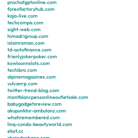
prochatgptonline.com
forexfactoryhub.com
kaja-live.com
techcompa.com
sight-web.com
himadrigroup.com
islamroman.com
td-autofinance.com
frienlyjokerpoker.com
kowloonnslots.com
techibro.com
alpinemagazines.com
vulcanrp.com
twitter-trend-blog.com
montblancpensonlineoutletsale.com
babygadgetsreview.com
akupunktur-ambulanz.com
whatiremembered.com
linq-condo-beautyworld.com
ebyt.cc
chaindaohang.com