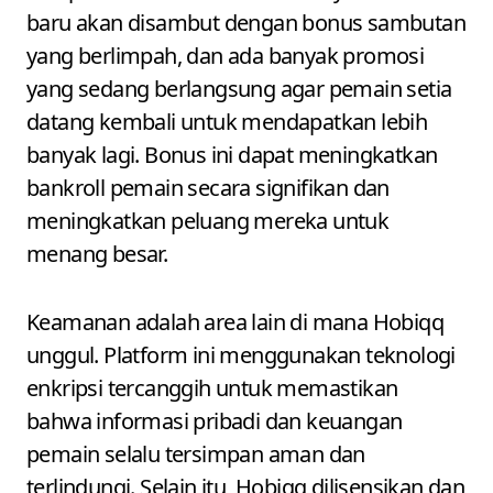
baru akan disambut dengan bonus sambutan
yang berlimpah, dan ada banyak promosi
yang sedang berlangsung agar pemain setia
datang kembali untuk mendapatkan lebih
banyak lagi. Bonus ini dapat meningkatkan
bankroll pemain secara signifikan dan
meningkatkan peluang mereka untuk
menang besar.
Keamanan adalah area lain di mana Hobiqq
unggul. Platform ini menggunakan teknologi
enkripsi tercanggih untuk memastikan
bahwa informasi pribadi dan keuangan
pemain selalu tersimpan aman dan
terlindungi. Selain itu, Hobiqq dilisensikan dan