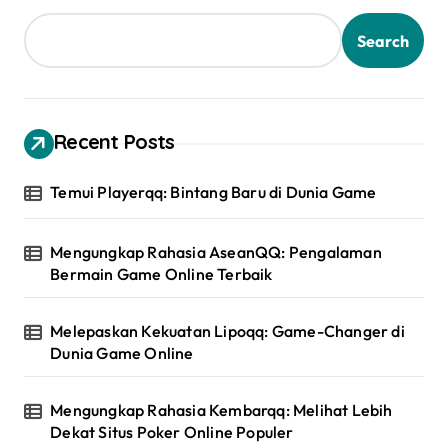
Search
Recent Posts
Temui Playerqq: Bintang Baru di Dunia Game
Mengungkap Rahasia AseanQQ: Pengalaman
Bermain Game Online Terbaik
Melepaskan Kekuatan Lipoqq: Game-Changer di
Dunia Game Online
Mengungkap Rahasia Kembarqq: Melihat Lebih
Dekat Situs Poker Online Populer