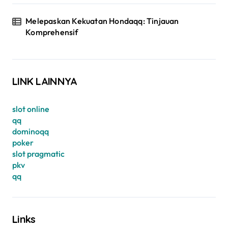
Melepaskan Kekuatan Hondaqq: Tinjauan
Komprehensif
LINK LAINNYA
slot online
qq
dominoqq
poker
slot pragmatic
pkv
qq
Links