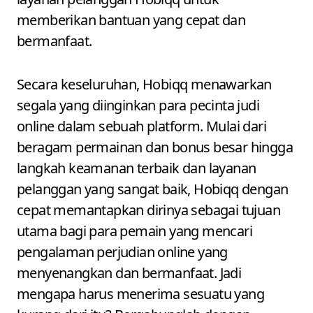
memberikan bantuan yang cepat dan
bermanfaat.
Secara keseluruhan, Hobiqq menawarkan
segala yang diinginkan para pecinta judi
online dalam sebuah platform. Mulai dari
beragam permainan dan bonus besar hingga
langkah keamanan terbaik dan layanan
pelanggan yang sangat baik, Hobiqq dengan
cepat memantapkan dirinya sebagai tujuan
utama bagi para pemain yang mencari
pengalaman perjudian online yang
menyenangkan dan bermanfaat. Jadi
mengapa harus menerima sesuatu yang