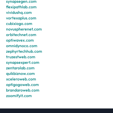
synapsegen.com
flexipathlab.com
vividushq.com
vortexaplus.com
cubixiogo.com
novuspherenet.com
orbitechnet.com
optiwavex.com
omnidynoco.com
zephyrtechhub.com
truzestweb.com
synapsexpert.com
zentarolab.com
quikbiznow.com
xceleroweb.com
optigogoweb.com
brandaroweb.com
zoomifyit.com