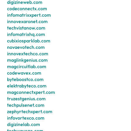
digizineweb.com
codeconnectx.com
infomatrixxpert.com
innovexaronet.com
techvistanow.com
infomatrixhq.com
cubixiosparklab.com
novaevotech.com
innovextechco.com
maglinkgenius.com
magcircuitlab.com
codewavex.com
byteboostco.com
elektrabyteco.com
magconnectxpert.com
truzestgenius.com
techpulsenet.com
zephyrtechxpert.com
infovortexco.com
digizinelab.com
techwavego.com