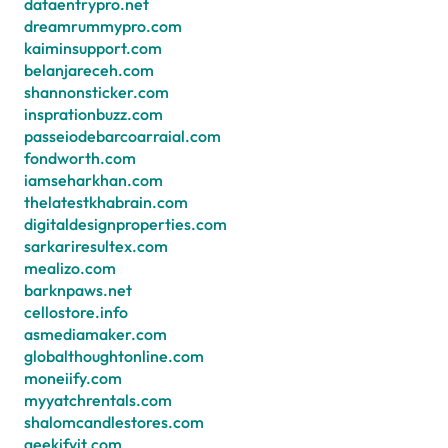
dataentrypro.net
dreamrummypro.com
kaiminsupport.com
belanjareceh.com
shannonsticker.com
insprationbuzz.com
passeiodebarcoarraial.com
fondworth.com
iamseharkhan.com
thelatestkhabrain.com
digitaldesignproperties.com
sarkariresultex.com
mealizo.com
barknpaws.net
cellostore.info
asmediamaker.com
globalthoughtonline.com
moneiify.com
myyatchrentals.com
shalomcandlestores.com
geekifyit.com