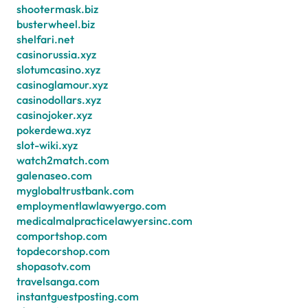
shootermask.biz
busterwheel.biz
shelfari.net
casinorussia.xyz
slotumcasino.xyz
casinoglamour.xyz
casinodollars.xyz
casinojoker.xyz
pokerdewa.xyz
slot-wiki.xyz
watch2match.com
galenaseo.com
myglobaltrustbank.com
employmentlawlawyergo.com
medicalmalpracticelawyersinc.com
comportshop.com
topdecorshop.com
shopasotv.com
travelsanga.com
instantguestposting.com