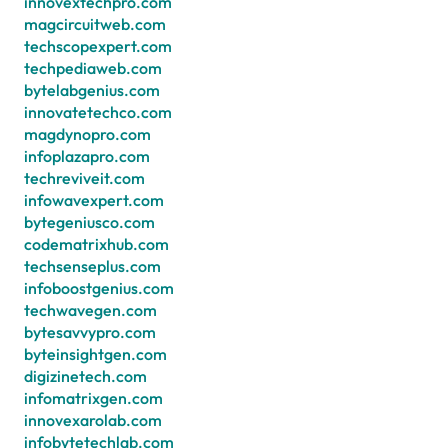
innovextechpro.com
magcircuitweb.com
techscopexpert.com
techpediaweb.com
bytelabgenius.com
innovatetechco.com
magdynopro.com
infoplazapro.com
techreviveit.com
infowavexpert.com
bytegeniusco.com
codematrixhub.com
techsenseplus.com
infoboostgenius.com
techwavegen.com
bytesavvypro.com
byteinsightgen.com
digizinetech.com
infomatrixgen.com
innovexarolab.com
infobytetechlab.com