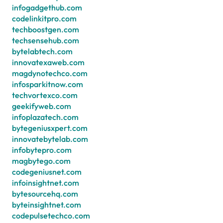
infogadgethub.com
codelinkitpro.com
techboostgen.com
techsensehub.com
bytelabtech.com
innovatexaweb.com
magdynotechco.com
infosparkitnow.com
techvortexco.com
geekifyweb.com
infoplazatech.com
bytegeniusxpert.com
innovatebytelab.com
infobytepro.com
magbytego.com
codegeniusnet.com
infoinsightnet.com
bytesourcehq.com
byteinsightnet.com
codepulsetechco.com