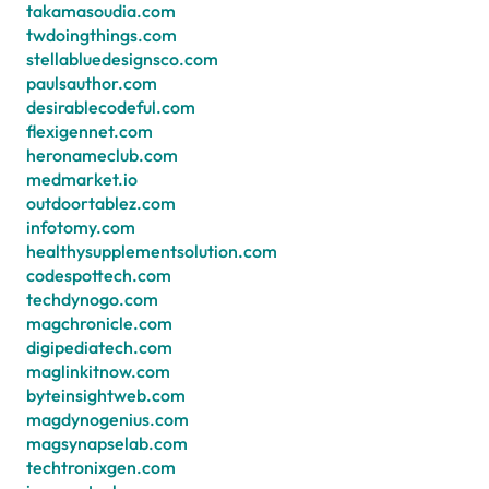
takamasoudia.com
twdoingthings.com
stellabluedesignsco.com
paulsauthor.com
desirablecodeful.com
flexigennet.com
heronameclub.com
medmarket.io
outdoortablez.com
infotomy.com
healthysupplementsolution.com
codespottech.com
techdynogo.com
magchronicle.com
digipediatech.com
maglinkitnow.com
byteinsightweb.com
magdynogenius.com
magsynapselab.com
techtronixgen.com