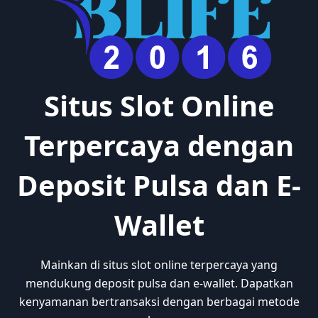
Situs Slot Online
Terpercaya dengan
Deposit Pulsa dan E-
Wallet
Mainkan di situs slot online terpercaya yang
mendukung deposit pulsa dan e-wallet. Dapatkan
kenyamanan bertransaksi dengan berbagai metode