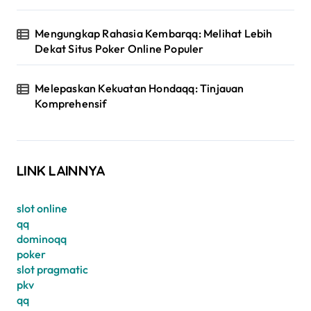
Mengungkap Rahasia Kembarqq: Melihat Lebih
Dekat Situs Poker Online Populer
Melepaskan Kekuatan Hondaqq: Tinjauan
Komprehensif
LINK LAINNYA
slot online
qq
dominoqq
poker
slot pragmatic
pkv
qq