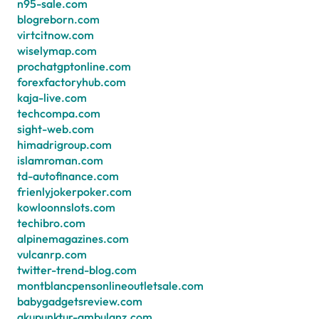
n95-sale.com
blogreborn.com
virtcitnow.com
wiselymap.com
prochatgptonline.com
forexfactoryhub.com
kaja-live.com
techcompa.com
sight-web.com
himadrigroup.com
islamroman.com
td-autofinance.com
frienlyjokerpoker.com
kowloonnslots.com
techibro.com
alpinemagazines.com
vulcanrp.com
twitter-trend-blog.com
montblancpensonlineoutletsale.com
babygadgetsreview.com
akupunktur-ambulanz.com