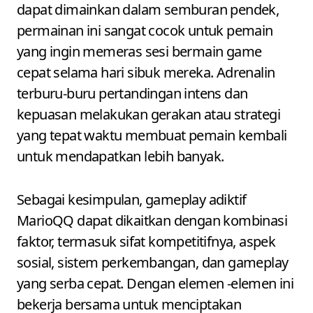
dapat dimainkan dalam semburan pendek,
permainan ini sangat cocok untuk pemain
yang ingin memeras sesi bermain game
cepat selama hari sibuk mereka. Adrenalin
terburu-buru pertandingan intens dan
kepuasan melakukan gerakan atau strategi
yang tepat waktu membuat pemain kembali
untuk mendapatkan lebih banyak.
Sebagai kesimpulan, gameplay adiktif
MarioQQ dapat dikaitkan dengan kombinasi
faktor, termasuk sifat kompetitifnya, aspek
sosial, sistem perkembangan, dan gameplay
yang serba cepat. Dengan elemen -elemen ini
bekerja bersama untuk menciptakan