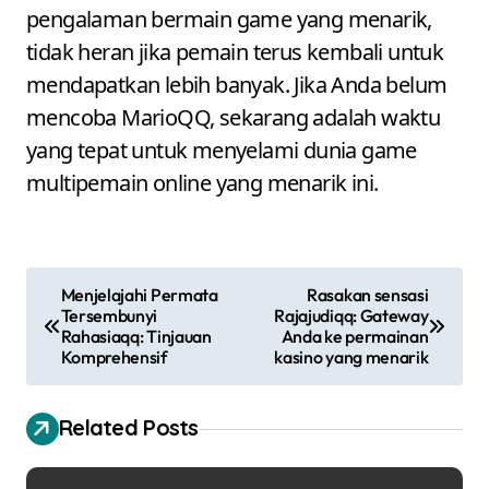
pengalaman bermain game yang menarik,
tidak heran jika pemain terus kembali untuk
mendapatkan lebih banyak. Jika Anda belum
mencoba MarioQQ, sekarang adalah waktu
yang tepat untuk menyelami dunia game
multipemain online yang menarik ini.
P
Menjelajahi Permata
Rasakan sensasi
Tersembunyi
Rajajudiqq: Gateway
o
Rahasiaqq: Tinjauan
Anda ke permainan
Komprehensif
kasino yang menarik
s
t
Related Posts
n