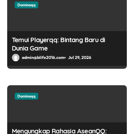
a
Dominoqq
v
i
Temui Playerqq: Bintang Baru di
g
Dunia Game
a
admin@blife2016.com
Jul 29, 2026
t
i
o
Dominoqq
n
Mengungkap Rahasia AseanQQ: