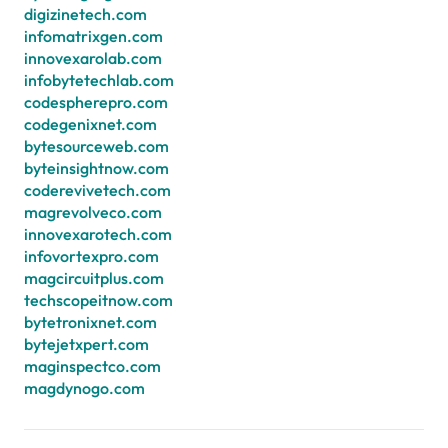
digizinetech.com
infomatrixgen.com
innovexarolab.com
infobytetechlab.com
codespherepro.com
codegenixnet.com
bytesourceweb.com
byteinsightnow.com
coderevivetech.com
magrevolveco.com
innovexarotech.com
infovortexpro.com
magcircuitplus.com
techscopeitnow.com
bytetronixnet.com
bytejetxpert.com
maginspectco.com
magdynogo.com