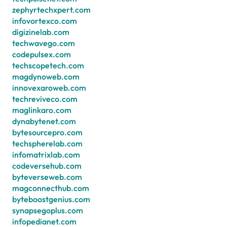
zephyrtechxpert.com
infovortexco.com
digizinelab.com
techwavego.com
codepulsex.com
techscopetech.com
magdynoweb.com
innovexaroweb.com
techreviveco.com
maglinkaro.com
dynabytenet.com
bytesourcepro.com
techspherelab.com
infomatrixlab.com
codeversehub.com
byteverseweb.com
magconnecthub.com
byteboostgenius.com
synapsegoplus.com
infopedianet.com