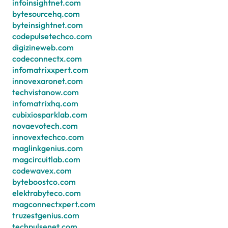
infoinsightnet.com
bytesourcehq.com
byteinsightnet.com
codepulsetechco.com
digizineweb.com
codeconnectx.com
infomatrixxpert.com
innovexaronet.com
techvistanow.com
infomatrixhq.com
cubixiosparklab.com
novaevotech.com
innovextechco.com
maglinkgenius.com
magcircuitlab.com
codewavex.com
byteboostco.com
elektrabyteco.com
magconnectxpert.com
truzestgenius.com
techpulsenet.com