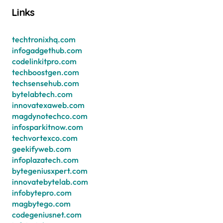
Links
techtronixhq.com
infogadgethub.com
codelinkitpro.com
techboostgen.com
techsensehub.com
bytelabtech.com
innovatexaweb.com
magdynotechco.com
infosparkitnow.com
techvortexco.com
geekifyweb.com
infoplazatech.com
bytegeniusxpert.com
innovatebytelab.com
infobytepro.com
magbytego.com
codegeniusnet.com