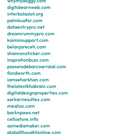
whymydoggy.com
digitalearnweb.com
interbolaslot.org
palmkuafor.com
dataentrypro.net
dreamrummypro.com
kaiminsupport.com
belanjareceh.com
shannonsticker.com
insprationbuzz.com
passeiodebarcoarraial.com
fondworth.com
iamseharkhan.com
thelatestkhabrain.com
digitaldesignproperties.com
sarkariresultex.com
mealizo.com
barknpaws.net
cellostore.info
asmediamaker.com
globalthoughtonline.com